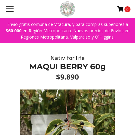
0
Envio gratis comuna de Vitacura, y para compras superiores a
$60.000
en Región Metropolitana. Nuevos precios de Envíos en
Regiones Metropolitana, Valparaiso y O´Higgins.
Nativ for life
MAQUI BERRY 60g
$9.890