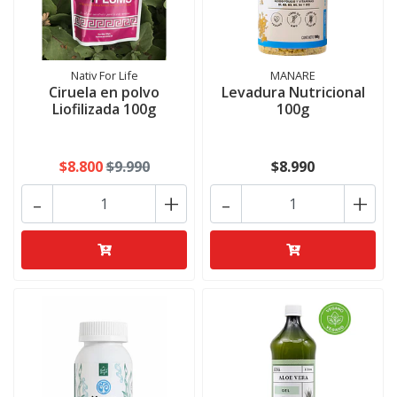
Nativ For Life
MANARE
Ciruela en polvo
Levadura Nutricional
Liofilizada 100g
100g
$8.800
$9.990
$8.990
-
+
-
+