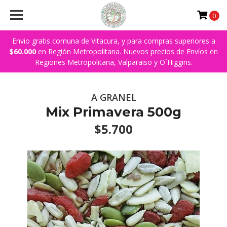
0
Envio gratis comuna de Vitacura, y para compras superiores a
$60.000
en Región Metropolitana. Nuevos precios de Envíos en
Regiones Metropolitana, Valparaiso y O´Higgins.
A GRANEL
Mix Primavera 500g
$5.700