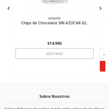
MANARE
Chips de Chocolate SIN AZÚCAR 62..
Ta
$14.990
-
AGOTADO
Sobre Nosotros
Somos El Bosque de Isidora, tienda online enfocada en ofrecer