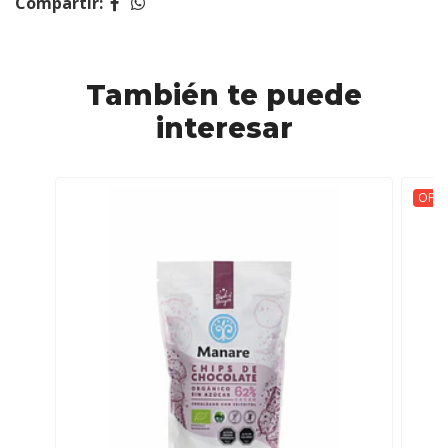
Compartir:
También te puede
interesar
OFER