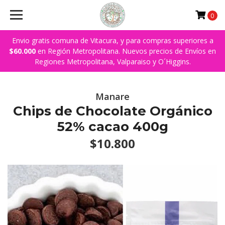
0
Envio gratis comuna de Vitacura, y para compras superiores a
$60.000
en Región Metropolitana. Nuevos precios de Envíos en
Regiones Metropolitana, Valparaiso y O´Higgins.
Manare
Chips de Chocolate Orgánico
52% cacao 400g
$10.800