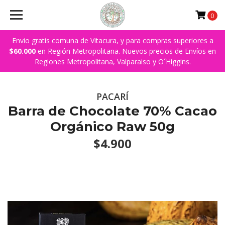
0
Envio gratis comuna de Vitacura, y para compras superiores a
$60.000
en Región Metropolitana. Nuevos precios de Envíos en
Regiones Metropolitana, Valparaiso y O´Higgins.
PACARÍ
Barra de Chocolate 70% Cacao
Orgánico Raw 50g
$4.900