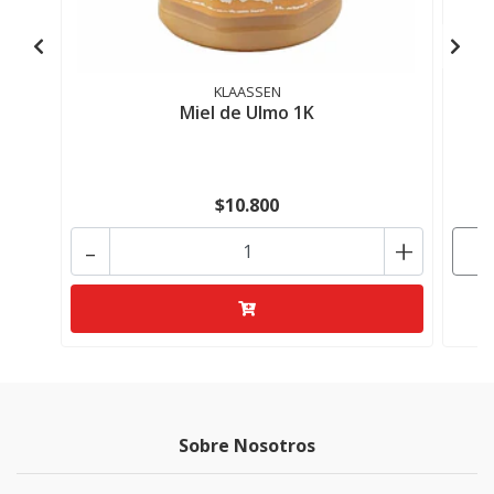
KLAASSEN
Miel de Ulmo 1K
I
$10.800
-
+
Sobre Nosotros