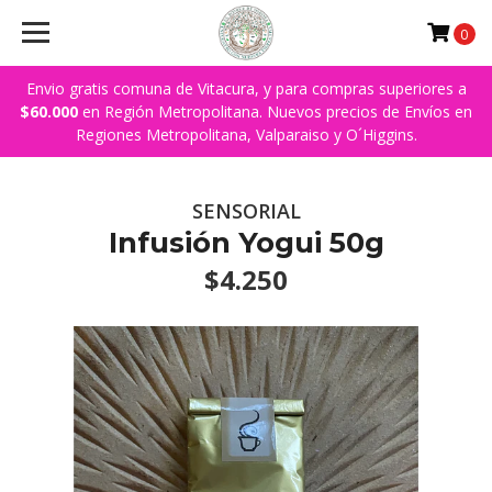
0
Envio gratis comuna de Vitacura, y para compras superiores a
$60.000
en Región Metropolitana. Nuevos precios de Envíos en
Regiones Metropolitana, Valparaiso y O´Higgins.
SENSORIAL
Infusión Yogui 50g
$4.250