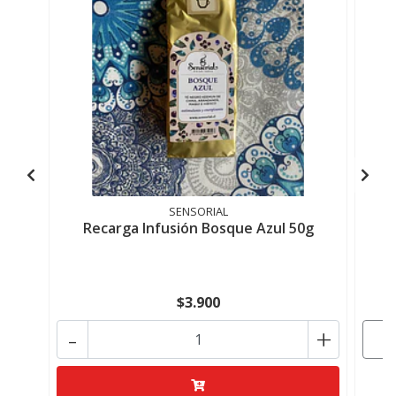
SENSORIAL
Recarga Infusión Bosque Azul 50g
I
$3.900
-
+