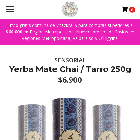
0
Envio gratis comuna de Vitacura, y para compras superiores a
$60.000
en Región Metropolitana. Nuevos precios de Envíos en
Regiones Metropolitana, Valparaiso y O´Higgins.
SENSORIAL
Yerba Mate Chai / Tarro 250g
$6.900