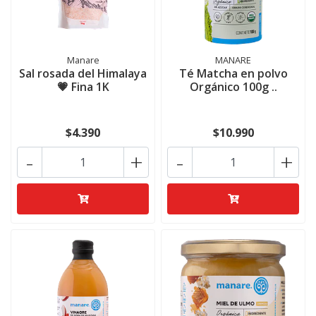
Manare
MANARE
Sal rosada del Himalaya
Té Matcha en polvo
💗 Fina 1K
Orgánico 100g ..
$4.390
$10.990
-
+
-
+