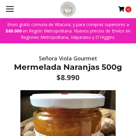
0
Envio gratis comuna de Vitacura, y para compras superiores a
$60.000
en Región Metropolitana. Nuevos precios de Envíos en
Regiones Metropolitana, Valparaiso y O´Higgins.
Señora Viola Gourmet
Mermelada Naranjas 500g
$8.990