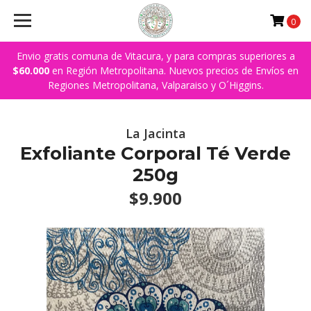
0
Envio gratis comuna de Vitacura, y para compras superiores a
$60.000
en Región Metropolitana. Nuevos precios de Envíos en
Regiones Metropolitana, Valparaiso y O´Higgins.
La Jacinta
Exfoliante Corporal Té Verde
250g
$9.900