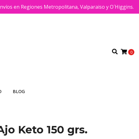
víos en Regiones Metropolitana, Valparaiso y O´Higgins.
0
O
BLOG
Ajo Keto 150 grs.