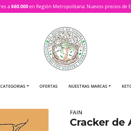
res a
$60.000
en Región Metropolitana. Nuevos precios de En
 CATEGORIAS
OFERTAS
NUESTRAS MARCAS
KET
FAIN
Cracker de 