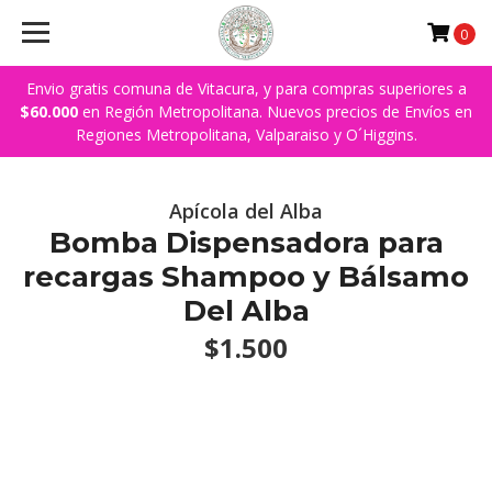
0
Envio gratis comuna de Vitacura, y para compras superiores a
$60.000
en Región Metropolitana. Nuevos precios de Envíos en
Regiones Metropolitana, Valparaiso y O´Higgins.
Apícola del Alba
Bomba Dispensadora para
recargas Shampoo y Bálsamo
Del Alba
$1.500