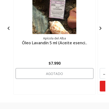
Apícola del Alba
Óleo Lavandín 5 ml (Aceite esenci..
A
$7.990
-
AGOTADO