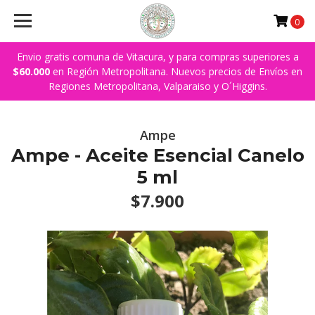
0
Envio gratis comuna de Vitacura, y para compras superiores a
$60.000
en Región Metropolitana. Nuevos precios de Envíos en
Regiones Metropolitana, Valparaiso y O´Higgins.
Ampe
Ampe - Aceite Esencial Canelo
5 ml
$7.900