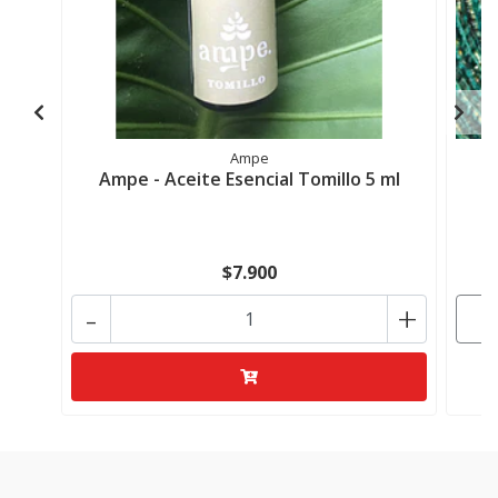
Ampe
Ampe - Aceite Esencial Tomillo 5 ml
Ó
$7.900
-
+