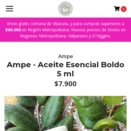
0
Envio gratis comuna de Vitacura, y para compras superiores a
$60.000
en Región Metropolitana. Nuevos precios de Envíos en
Regiones Metropolitana, Valparaiso y O´Higgins.
Ampe
Ampe - Aceite Esencial Boldo
5 ml
$7.900