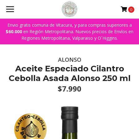
0
Envio gratis comuna de Vitacura, y para compras superiores a
$60.000
en Región Metropolitana. Nuevos precios de Envíos en
Regiones Metropolitana, Valparaiso y O´Higgins.
ALONSO
Aceite Especiado Cilantro
Cebolla Asada Alonso 250 ml
$7.990