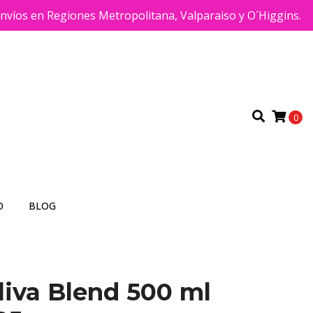
víos en Regiones Metropolitana, Valparaiso y O´Higgins.
0
O
BLOG
liva Blend 500 ml