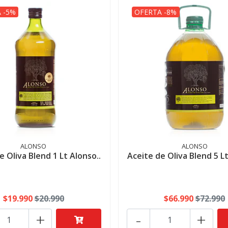
 -5%
OFERTA -8%
ALONSO
ALONSO
e Oliva Blend 1 Lt Alonso..
Aceite de Oliva Blend 5 Lt
$19.990
$20.990
$66.990
$72.990
+
-
+