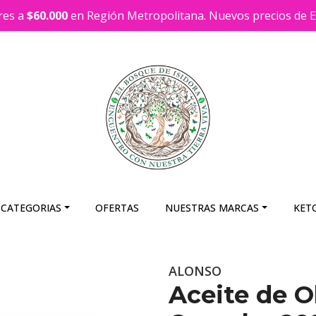
res a
$60.000
en Región Metropolitana. Nuevos precios de En
 CATEGORIAS
OFERTAS
NUESTRAS MARCAS
KET
ALONSO
Aceite de O